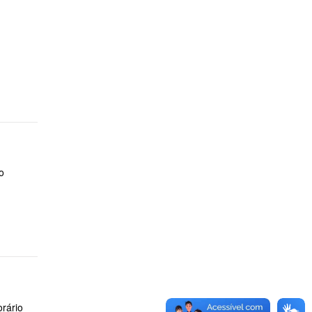
o
orário