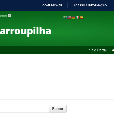
COMUNICA BR
ACESSO À INFORMAÇÃO
IR
 rodapé
4
PARA
O
Farroupilha
CONTEÚDO
Início Portal
A
Buscar