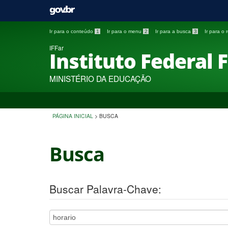
Ir para o conteúdo
1
Ir para o menu
2
Ir para a busca
3
Ir para o
IFFar
Instituto Federal 
MINISTÉRIO DA EDUCAÇÃO
PÁGINA INICIAL
>
BUSCA
Busca
Buscar Palavra-Chave: