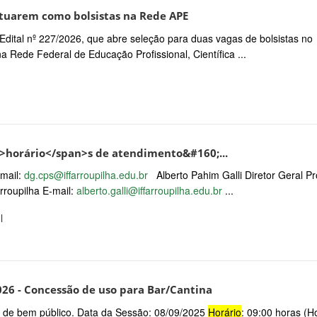
atuarem como bolsistas na Rede APE
o Edital nº 227/2026, que abre seleção para duas vagas de bolsistas no
 Rede Federal de Educação Profissional, Científica ...
">horário</span>s de atendimento&#160;...
mail:
dg.cps@iffarroupilha.edu.br
Alberto Pahim Galli Diretor Geral Pr
rroupilha E-mail:
alberto.galli@iffarroupilha.edu.br
...
l
026 - Concessão de uso para Bar/Cantina
so, de bem público. Data da Sessão: 08/09/2025
Horário
: 09:00 horas (H