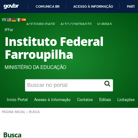
COMUNICA BR
ACESSO À INFORMAÇÃO
PARTI
IR
PARA
ACESSIBILIDADE
ALTO CONTRASTE
VLIBRAS
O
IFFar
CONTEÚDO
Instituto Federal
Farroupilha
MINISTÉRIO DA EDUCAÇÃO
Início Portal
Acesso à Informação
Contatos
Editais
Licitações
PÁGINA INICIAL
>
BUSCA
Busca